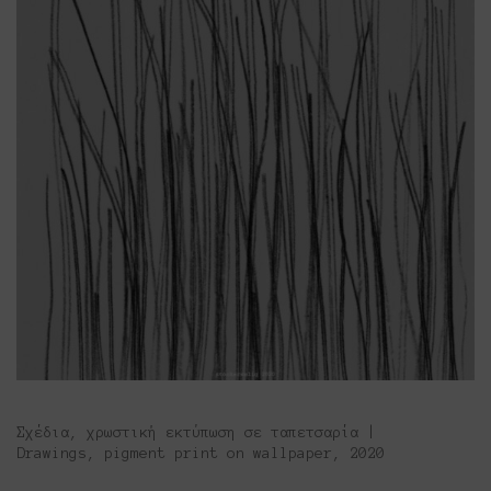
Σχέδια, χρωστική εκτύπωση σε ταπετσαρία |
Drawings, pigment print on wallpaper, 2020