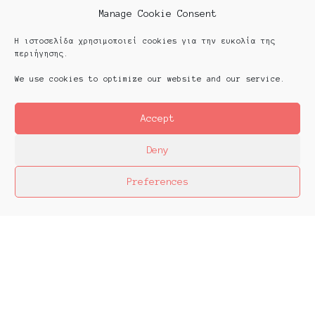
Manage Cookie Consent
Η ιστοσελίδα χρησιμοποιεί cookies για την ευκολία της
περιήγησης.
We use cookies to optimize our website and our service.
Accept
Deny
Preferences
Platforms Project
Το Platforms Project ειναι μια διεθνής έκθεση
της ανεξάρτητης εικαστικής σκηνής και
παρουσιάζεται κάθε χρόνο από το 2013. Το
Platforms Project σκοπό έχει να χαρτογραφήσει
την εικαστική δράση όπως αυτή παράγεται μέσα
στα πλαίσια ομαδικών πρωτοβουλιών καλλιτεχνών