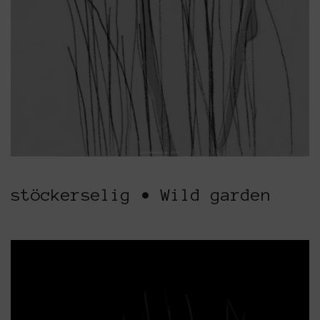
stöckerselig • Wild garden