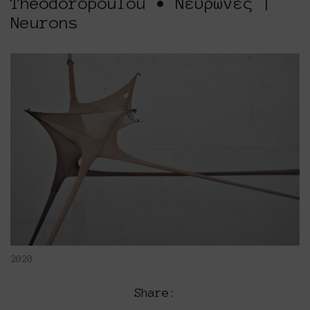
Theodoropoulou • Νευρώνες |
Neurons
2020
Share: