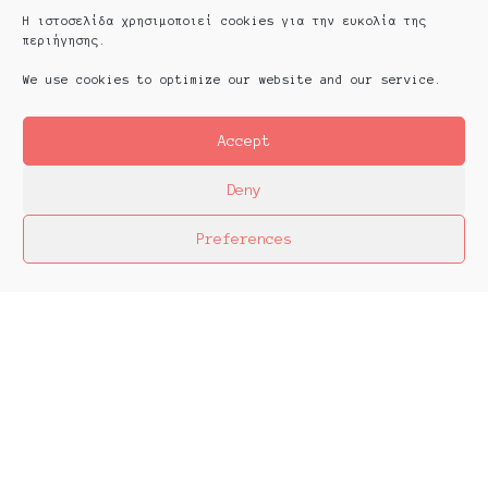
Η ιστοσελίδα χρησιμοποιεί cookies για την ευκολία της
περιήγησης.
We use cookies to optimize our website and our service.
Accept
Deny
Preferences
Platforms Project
Το Platforms Project ειναι μια διεθνής έκθεση
της ανεξάρτητης εικαστικής σκηνής και
παρουσιάζεται κάθε χρόνο από το 2013. Το
Platforms Project σκοπό έχει να χαρτογραφήσει
την εικαστική δράση όπως αυτή παράγεται μέσα
στα πλαίσια ομαδικών πρωτοβουλιών καλλιτεχνών
που αποφασίζουν να αναζητήσουν από κοινού
λύσεις στα εικαστικά ερωτήματα δημιουργώντας