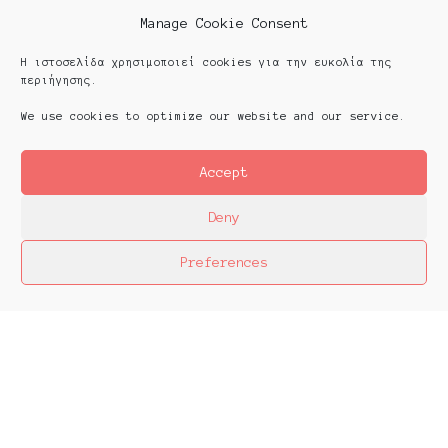
Manage Cookie Consent
Η ιστοσελίδα χρησιμοποιεί cookies για την ευκολία της
περιήγησης.
We use cookies to optimize our website and our service.
Accept
Deny
Preferences
Platforms Project
Το Platforms Project ειναι μια διεθνής έκθεση
της ανεξάρτητης εικαστικής σκηνής και
παρουσιάζεται κάθε χρόνο από το 2013. Το
Platforms Project σκοπό έχει να χαρτογραφήσει
την εικαστική δράση όπως αυτή παράγεται μέσα
στα πλαίσια ομαδικών πρωτοβουλιών καλλιτεχνών