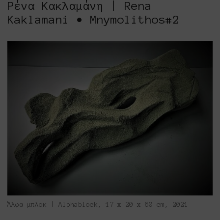
Ρένα Κακλαμάνη | Rena
Kaklamani • Mnymolithos#2
Άλφα μπλοκ | Αlphablock, 17 x 20 x 60 cm, 2021