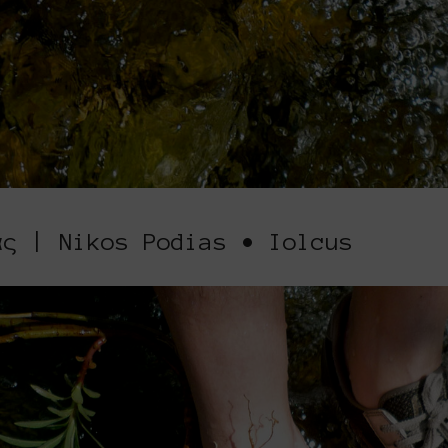
άς | Nikos Podias • Iolcus