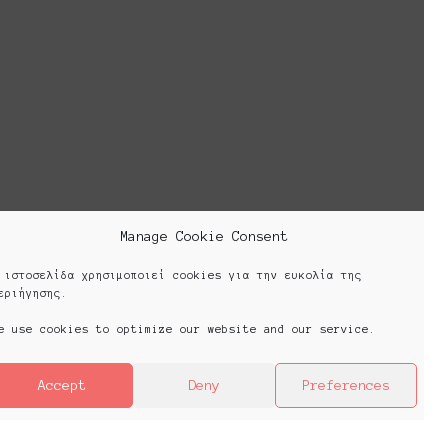
creating the so-called platforms.
Cookie Policy (EU)
Manage Cookie Consent
 ιστοσελίδα χρησιμοποιεί cookies για την ευκολία της
εριήγησης.
e use cookies to optimize our website and our service.
Accept
Deny
Preferences