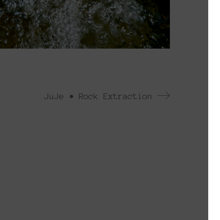
JuJe • Rock Extraction
ρουσιάζεται κάθε χρόνο από το 2013. Το
έσα στα πλαίσια ομαδικών πρωτοβουλιών
ημιουργώντας τις λεγόμενες πλατφόρμες.
 has been presented every year since
 the context of collective initiatives