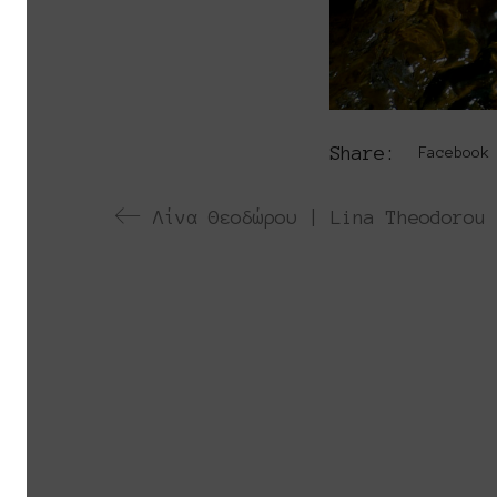
Share:
Facebook
Λίνα Θεοδώρου | Lina Theodorou 
Το Platforms Project ειναι μια διεθνή
Platforms Project σκοπό έχει να χαρτογρα
καλλιτεχνών που αποφασίζουν να αναζητη
The Platforms Project is an interna
2013. The objective of Platforms Proj