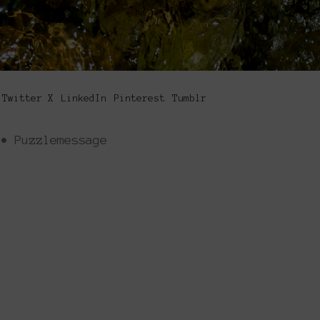
Twitter X
LinkedIn
Pinterest
Tumblr
• Puzzlemessage
Platforms Project
ς έκθεση της ανεξάρτητης εικαστικής σκηνής και πα
φήσει την εικαστική δράση όπως αυτή παράγεται μ
́σουν από κοινού λύσεις στα εικαστικά ερωτήματα δ
tional exhibition of the independent art scene and
ect is to map artistic action as it is produced in