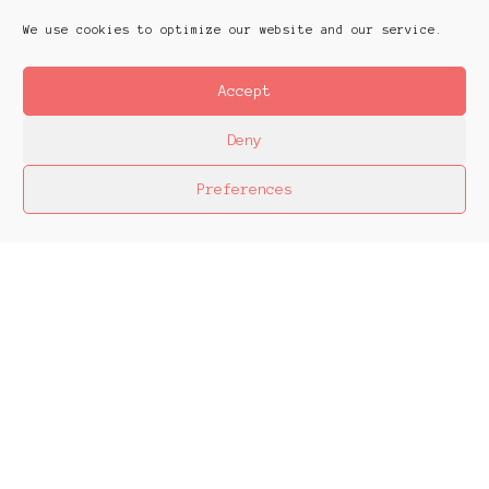
We use cookies to optimize our website and our service.
Accept
Deny
Preferences
Platforms Project
Το Platforms Project ειναι μια διεθνής έκθεση
της ανεξάρτητης εικαστικής σκηνής και
παρουσιάζεται κάθε χρόνο από το 2013. Το
Platforms Project σκοπό έχει να χαρτογραφήσει
την εικαστική δράση όπως αυτή παράγεται μέσα
στα πλαίσια ομαδικών πρωτοβουλιών καλλιτεχνών
που αποφασίζουν να αναζητήσουν από κοινού
λύσεις στα εικαστικά ερωτήματα δημιουργώντας
τις λεγόμενες πλατφόρμες.