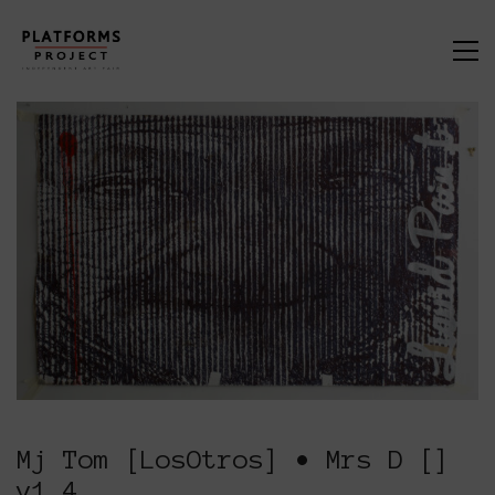
Mj Tom [LosOtros] • Mrs D []
v1.4