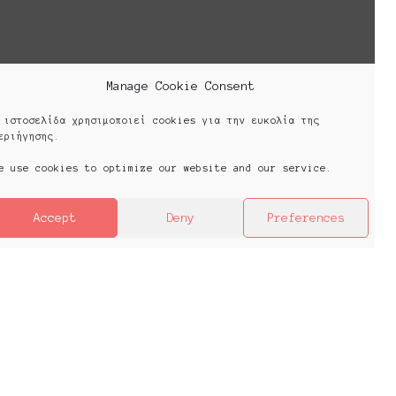
Cookie Policy (EU)
Manage Cookie Consent
 ιστοσελίδα χρησιμοποιεί cookies για την ευκολία της
εριήγησης.
e use cookies to optimize our website and our service.
Accept
Deny
Preferences