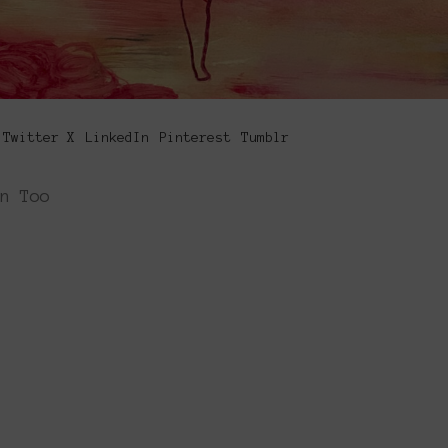
Twitter X
LinkedIn
Pinterest
Tumblr
n Too
Platforms Project
ς έκθεση της ανεξάρτητης εικαστικής σκηνής και πα
φήσει την εικαστική δράση όπως αυτή παράγεται μ
́σουν από κοινού λύσεις στα εικαστικά ερωτήματα δ
tional exhibition of the independent art scene and
ect is to map artistic action as it is produced in