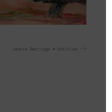
Jackie Berridge • Untitled
ρουσιάζεται κάθε χρόνο από το 2013. Το
έσα στα πλαίσια ομαδικών πρωτοβουλιών
ημιουργώντας τις λεγόμενες πλατφόρμες.
 has been presented every year since
 the context of collective initiatives