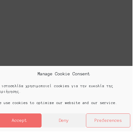
creating the so-called platforms.
Cookie Policy (EU)
Manage Cookie Consent
 ιστοσελίδα χρησιμοποιεί cookies για την ευκολία της
εριήγησης.
e use cookies to optimize our website and our service.
Accept
Deny
Preferences