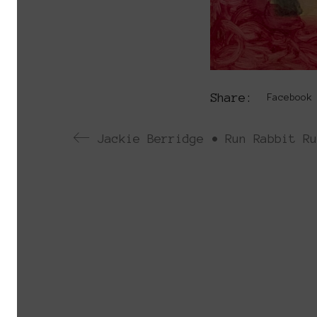
Share:
Facebook
Jackie Berridge • Run Rabbit Ru
Το Platforms Project ειναι μια διεθνή
Platforms Project σκοπό έχει να χαρτογρα
καλλιτεχνών που αποφασίζουν να αναζητη
The Platforms Project is an interna
2013. The objective of Platforms Proj