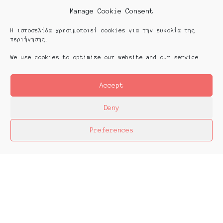
Manage Cookie Consent
Η ιστοσελίδα χρησιμοποιεί cookies για την ευκολία της
περιήγησης.
We use cookies to optimize our website and our service.
Accept
Deny
Preferences
Platforms Project
Το Platforms Project ειναι μια διεθνής έκθεση
της ανεξάρτητης εικαστικής σκηνής και
παρουσιάζεται κάθε χρόνο από το 2013. Το
Platforms Project σκοπό έχει να χαρτογραφήσει
την εικαστική δράση όπως αυτή παράγεται μέσα
στα πλαίσια ομαδικών πρωτοβουλιών καλλιτεχνών