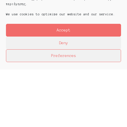
περιήγησης.
We use cookies to optimize our website and our service.
Accept
Deny
Preferences
Platforms Project
Το Platforms Project ειναι μια διεθνής έκθεση
της ανεξάρτητης εικαστικής σκηνής και
παρουσιάζεται κάθε χρόνο από το 2013. Το
Platforms Project σκοπό έχει να χαρτογραφήσει
την εικαστική δράση όπως αυτή παράγεται μέσα
στα πλαίσια ομαδικών πρωτοβουλιών καλλιτεχνών
που αποφασίζουν να αναζητήσουν από κοινού
λύσεις στα εικαστικά ερωτήματα δημιουργώντας
τις λεγόμενες πλατφόρμες.