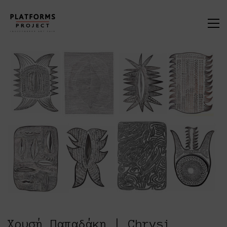
Χρυσή Παπαδάκη | Chrysi