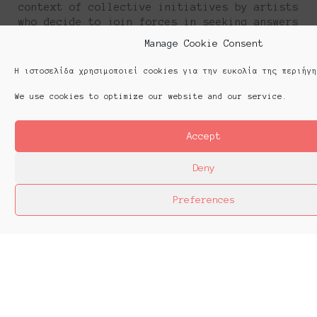
context of collective initiatives by artists
who decide to join forces in seeking answers
to artistic questions by creating the so-
Manage Cookie Consent
called platforms.
Η ιστοσελίδα χρησιμοποιεί cookies για την ευκολία της περιήγη
We use cookies to optimize our website and our service.
Accept
Τύπος | Press
Επικοινωνία | Contact
Αρχείο | Archive
Ομάδα | Team
Deny
Cookie Policy (EU)
Preferences
Platforms Project © Copyright 2024. All Rights