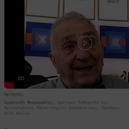
Play
Video
Ομιλητής:
Εμμανουήλ Μαυρομμάτης,
Oμότιμος Καθηγητής του
Αριστοτελείου Πανεπιστημίου Θεσσαλονίκης, Πρόεδρος
AICA Hellas