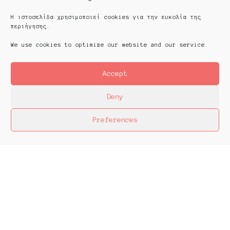
Η ιστοσελίδα χρησιμοποιεί cookies για την ευκολία της
περιήγησης.
We use cookies to optimize our website and our service.
Accept
Deny
Preferences
Platforms Project
Το Platforms Project ειναι μια διεθνής έκθεση
της ανεξάρτητης εικαστικής σκηνής και
παρουσιάζεται κάθε χρόνο από το 2013. Το
Platforms Project σκοπό έχει να χαρτογραφήσει
την εικαστική δράση όπως αυτή παράγεται μέσα
στα πλαίσια ομαδικών πρωτοβουλιών καλλιτεχνών
που αποφασίζουν να αναζητήσουν από κοινού