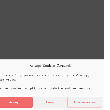
 has been presented every year since
 the context of collective initiatives
creating the so-called platforms.
Cookie Policy (EU)
Manage Cookie Consent
 ιστοσελίδα χρησιμοποιεί cookies για την ευκολία της
εριήγησης.
e use cookies to optimize our website and our service.
Accept
Deny
Preferences