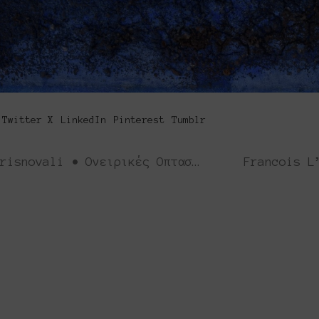
Twitter X
LinkedIn
Pinterest
Tumblr
Αγγελική Μπρισνόβαλη | Angela Brisnovali • Ονειρικές Οπτασίες | Optic Dreams
Platforms Project
ς έκθεση της ανεξάρτητης εικαστικής σκηνής και πα
φήσει την εικαστική δράση όπως αυτή παράγεται μ
́σουν από κοινού λύσεις στα εικαστικά ερωτήματα δ