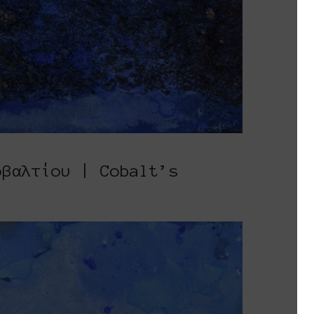
οβαλτίου | Cobalt’s