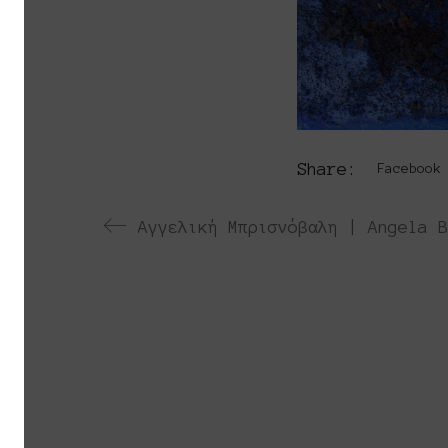
Share:
Facebook
Το Platforms Project ειναι μια διεθνή
Platforms Project σκοπό έχει να χαρτογρα
καλλιτεχνών που αποφασίζουν να αναζητη