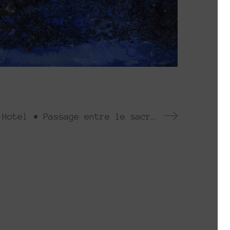
Francois L’Hotel • Passage entre le sacre et l’hostile
ρουσιάζεται κάθε χρόνο από το 2013. Το
έσα στα πλαίσια ομαδικών πρωτοβουλιών
ημιουργώντας τις λεγόμενες πλατφόρμες.