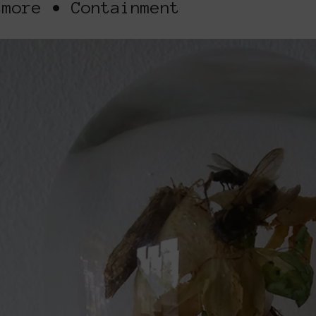
tmore • Containment