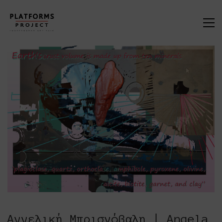
Αγγελική Μπρισνόβαλη | Angela